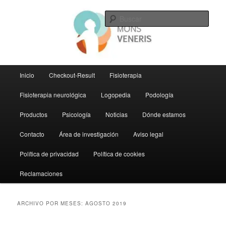
Ir
Ir
al
al
Busc
contenido
contenido
principal
secundario
Gabinete Mons Veneris
Menú
Inicio
Checkout-Result
Fisioterapia
principal
Fisioterapia neurológica
Logopedia
Podología
Productos
Psicología
Noticias
Dónde estamos
Contacto
Área de investigación
Aviso legal
Política de privacidad
Política de cookies
Reclamaciones
ARCHIVO POR MESES:
AGOSTO 2019