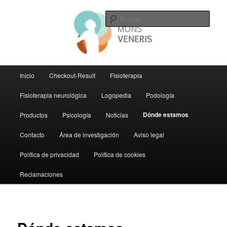
Ir
al
Busc
contenido
principal
Gabinete Mons Veneris
Menú
Inicio
Checkout-Result
Fisioterapia
principal
Fisioterapia neurológica
Logopedia
Podología
Dónde estamos
Productos
Psicología
Noticias
Contacto
Área de investigación
Aviso legal
Política de privacidad
Política de cookies
Reclamaciones