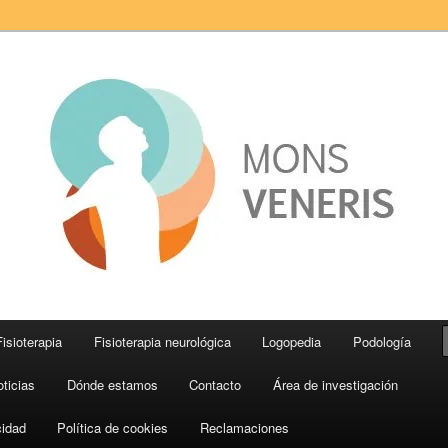
s Veneris
Fisioterapia
Fisioterapia neurológica
Logopedia
Podología
ticias
Dónde estamos
Contacto
Área de investigación
cidad
Política de cookies
Reclamaciones